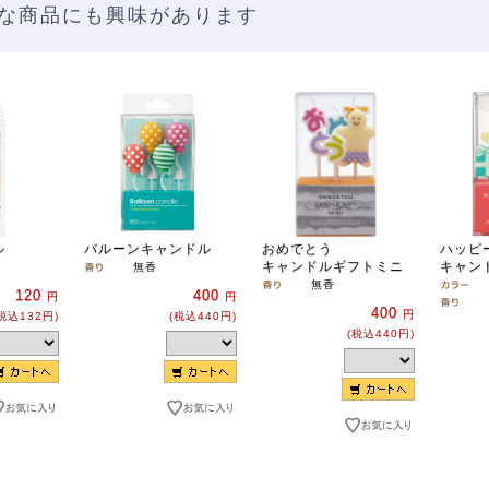
な商品にも興味があります
ル
バルーンキャンドル
おめでとう
ハッピ
キャンドルギフトミニ
キャン
無香
無香
120
400
円
円
400
円
税込132円)
(税込440円)
(税込440円)