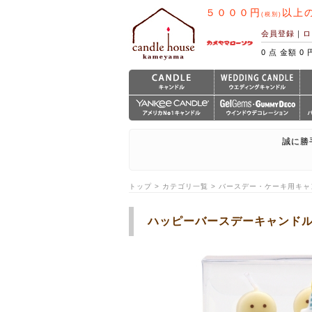
５０００円
以上
(税別)
会員登録
｜
ロ
0 点 金額 0 
誠に勝
トップ > カテゴリ一覧 > バースデー・ケーキ用キャ
ハッピーバースデーキャンド