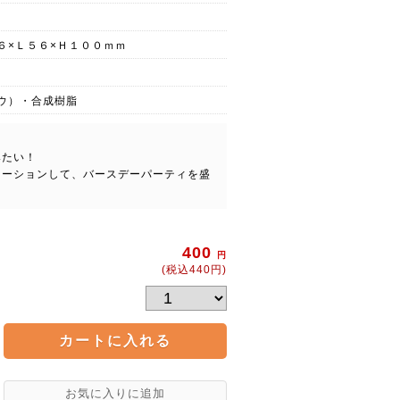
６×Ｌ５６×Ｈ１００ｍｍ
ウ）・合成樹脂
みたい！
レーションして、バースデーパーティを盛
400
円
(税込440円)