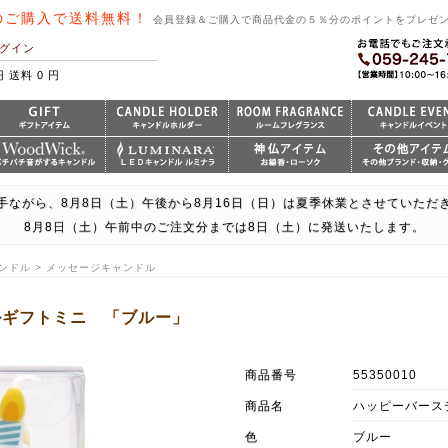
のご購入で送料無料！
会員登録＆ご購入で商品代金の５％分のポイントをプレゼ
グイン
円 送料 0 円
手ながら、8月8日（土）午後から8月16日（日）は夏季休業とさせていただ
8月8日（土）午前中のご注文分までは8日（土）に発送いたします。
ンドル > メッセージキャンドル
ルギフトミニ 「ブルー」
商品番号
55350010
商品名
ハッピーバース
色
ブルー