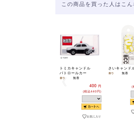
この商品を買った人はこん
トミカキャンドル
さいキャンド
パトロールカー
無香
無香
400
円
(
(税込440円)