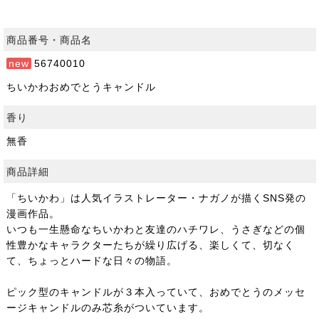
商品番号・商品名
new
56740010
ちいかわおめでとうキャンドル
香り
無香
商品詳細
「ちいかわ」は​人気​イラストレーター・ナガノが​描く​SNS発の​
漫画作品。
いつも​一生懸命なちいかわと​友達の​ハチワレ、​うさぎなどの​個
性豊かな​キャラクターたちが​繰り広げる、​楽しくて、​切なく
て、​ちょっと​ハードな​日々の​物語。
ピック型のキャンドルが３本入っていて、おめでとうのメッセ
ージキャンドルのみ芯糸がついています。