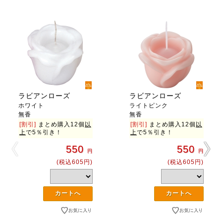
ラビアンローズ
ラビアンローズ
ホワイト
ライトピンク
無香
無香
[割引]
まとめ購入12個
以
[割引]
まとめ購入12個
以
上
で5％引き！
上
で5％引き！
550
550
円
円
(税込605円)
(税込605円)