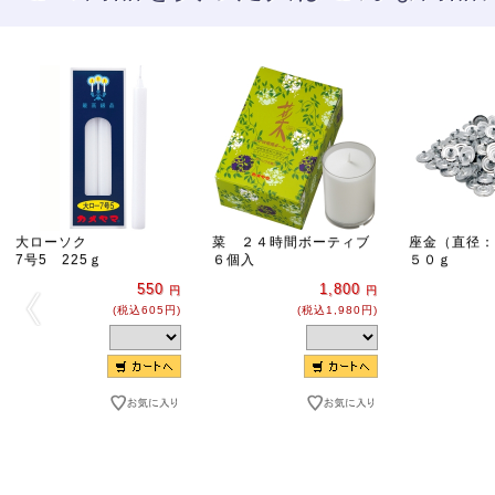
大ローソク
菜 ２４時間ボーティブ
座金（直径：
7号5 225ｇ
６個入
５０ｇ
550
1,800
円
円
(税込605円)
(税込1,980円)