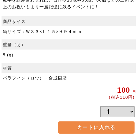
数字を組み合わせれば、日付や18歳や35歳、60歳などの二桁以
上のお祝いもより一層記憶に残るイベントに！
商品サイズ
箱サイズ：Ｗ３３×Ｌ１５×Ｈ９４ｍｍ
重量（ｇ）
8 (g)
材質
パラフィン（ロウ）・合成樹脂
100
円
(税込110円)