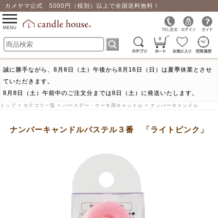
カメヤマ公式 5000円（税別）以上で全国送料無料！
0
toggle
navigation
MENU
0
誠に勝手ながら、8月8日（土）午後から8月16日（日）は夏季休業とさせ
ていただきます。
8月8日（土）午前中のご注文分までは8日（土）に発送いたします。
トップ > カテゴリ一覧 > バースデー・ケーキ用キャンドル > ナンバーキャンドル
ナンバーキャンドルパステル３番 「ライトピンク」