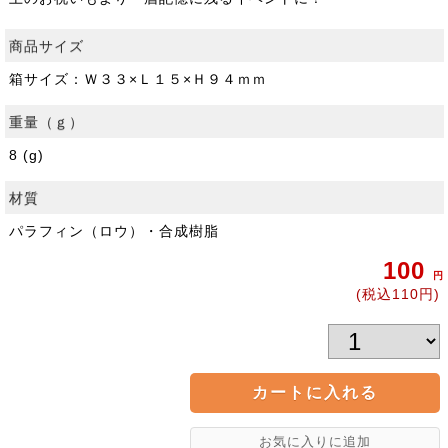
商品サイズ
箱サイズ：Ｗ３３×Ｌ１５×Ｈ９４ｍｍ
重量（ｇ）
8 (g)
材質
パラフィン（ロウ）・合成樹脂
100
円
(税込110円)