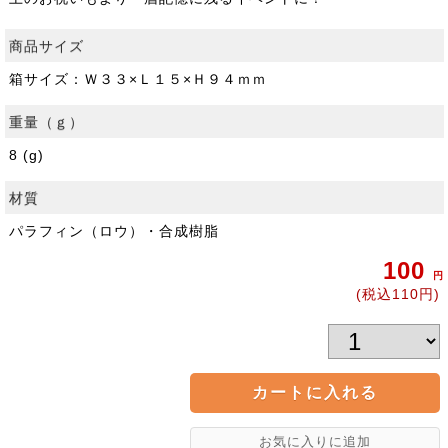
商品サイズ
箱サイズ：Ｗ３３×Ｌ１５×Ｈ９４ｍｍ
重量（ｇ）
8 (g)
材質
パラフィン（ロウ）・合成樹脂
100
円
(税込110円)