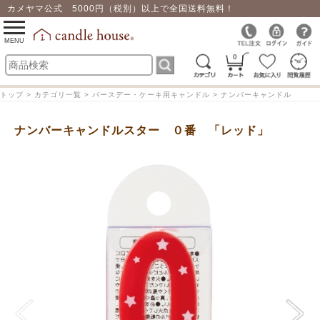
カメヤマ公式 5000円（税別）以上で全国送料無料！
0
toggle
navigation
MENU
0
トップ > カテゴリ一覧 > バースデー・ケーキ用キャンドル > ナンバーキャンドル
ナンバーキャンドルスター ０番 「レッド」