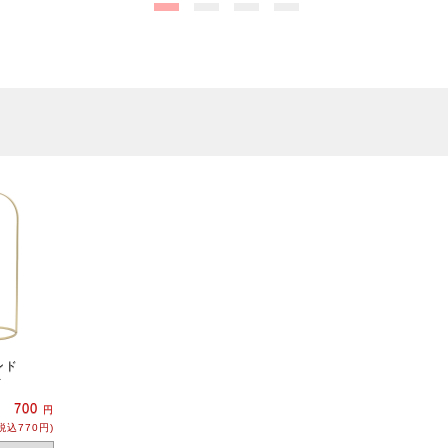
ンド
ド
700
円
税込770円)