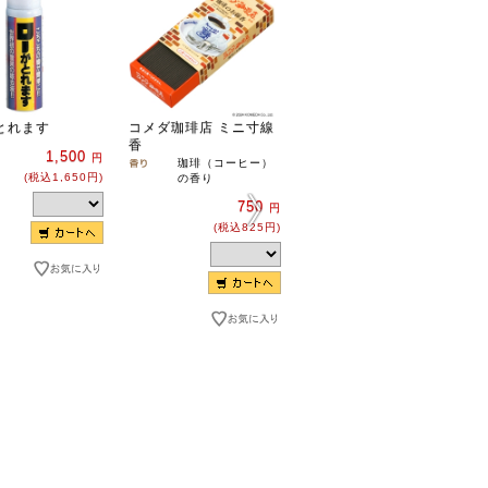
とれます
コメダ珈琲店 ミニ寸線
オイルキャンドル５０
香
０ｍｌ
1,500
円
珈琲（コーヒー）
クリア
(税込1,650円)
の香り
無香
750
1,350
円
円
(税込825円)
(税込1,485円)