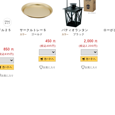
ドル２５
サークルトレーＳ
パティオランタン
ローが
ゴールド
ブラック
450
2,000
円
円
(税込495円)
(税込2,200円)
850
円
税込935円)