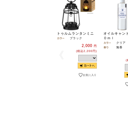
トゥルムランタンミニ
オイルキャン
０ｍｌ
ブラック
クリア
2,000
円
無香
(税込2,200円)
(