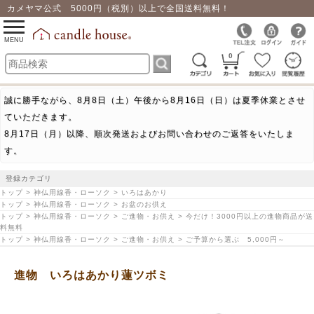
カメヤマ公式 5000円（税別）以上で全国送料無料！
0
toggle
navigation
MENU
0
誠に勝手ながら、8月8日（土）午後から8月16日（日）は夏季休業とさせ
ていただきます。
8月17日（月）以降、順次発送およびお問い合わせのご返答をいたしま
す。
登録カテゴリ
トップ > 神仏用線香・ローソク > いろはあかり
トップ > 神仏用線香・ローソク > お盆のお供え
トップ > 神仏用線香・ローソク > ご進物・お供え > 今だけ！3000円以上の進物商品が送
料無料
トップ > 神仏用線香・ローソク > ご進物・お供え > ご予算から選ぶ 5,000円～
進物 いろはあかり蓮ツボミ