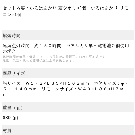
セット内容：いろはあかり 蓮ツボミ×2個・いろはあかり リモ
コン×1個
燃焼時間
連続点灯時間：約１５０時間 ※アルカリ単三乾電池２個使用
の場合
燃焼時間は無風・気温２０～２８度前後の環境下における平均値です。
湿度・気温・風など使用状況により変動します。
商品サイズ
箱サイズ：Ｗ１７２×Ｌ８５×Ｈ１６２ｍｍ 本体サイズ：φ７
５×Ｈ１４０ｍｍ リモコンサイズ：Ｗ４０×Ｌ８６×Ｈ７ｍ
ｍ
重量（ｇ）
680 (g)
材質