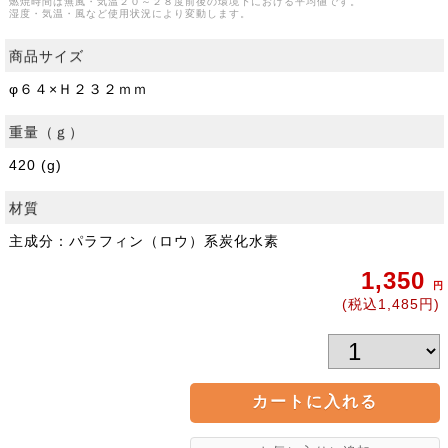
燃焼時間は無風・気温２０～２８度前後の環境下における平均値です。
湿度・気温・風など使用状況により変動します。
商品サイズ
φ６４×Ｈ２３２ｍｍ
重量（ｇ）
420 (g)
材質
主成分：パラフィン（ロウ）系炭化水素
1,350
円
(税込1,485円)