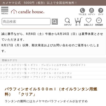
カメヤマ公式 5000円（税別）以上で全国送料無料！
0
toggle
navigation
MENU
0
誠に勝手ながら、8月8日（土）午後から8月16日（日）は夏季休業とさせ
ていただきます。
8月17日（月）以降、順次発送およびお問い合わせのご返答をいたしま
す。
登録カテゴリ
トップ > カテゴリ一覧 > ギフト・プレゼントにおすすめ > 父の日ギフト
トップ > カテゴリ一覧 > アウトドアコレクション
トップ > カテゴリ一覧 > パラフィンオイル・オイルランタン
トップ > シーズンで探す > アウトドア・キャンプにおすすめ
パラフィンオイル５００ｍｌ（オイルランタン用燃
料） 「クリア」
ランタンの燃料にはカメヤマのパラフィンオイルがおすすめ