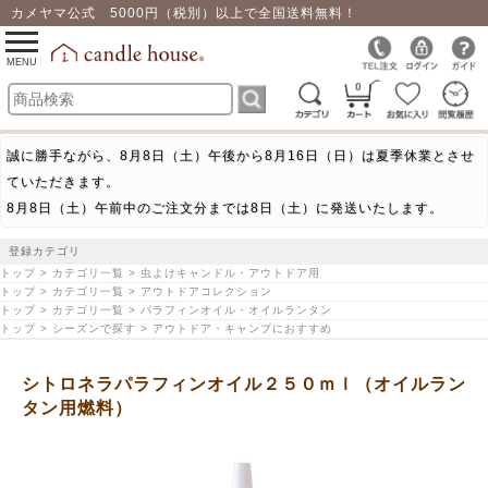
カメヤマ公式 5000円（税別）以上で全国送料無料！
0
toggle
navigation
MENU
0
誠に勝手ながら、8月8日（土）午後から8月16日（日）は夏季休業とさせ
ていただきます。
8月8日（土）午前中のご注文分までは8日（土）に発送いたします。
登録カテゴリ
トップ > カテゴリ一覧 > 虫よけキャンドル・アウトドア用
トップ > カテゴリ一覧 > アウトドアコレクション
トップ > カテゴリ一覧 > パラフィンオイル・オイルランタン
トップ > シーズンで探す > アウトドア・キャンプにおすすめ
シトロネラパラフィンオイル２５０ｍｌ（オイルラン
タン用燃料）