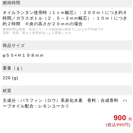
燃焼時間
オイルランタン使用時（１ｃｍ幅芯）：２００ｍｌにつき約６
時間／ガラスボトル（２．５～３ｍｍ幅芯）：１０ｍｌにつき
約２時間 ※炎の高さが２０ｍｍの場合
燃焼時間は無風・気温２０～２８度前後の環境下における平均値です。
湿度・気温・風など使用状況により変動します。
商品サイズ
φ５０×Ｈ１９８ｍｍ
重量（ｇ）
220 (g)
材質
主成分：パラフィン（ロウ）系炭化水素 香料：合成香料 ハ
ーブオイル配合：レモンユーカリ
900
円
(税込990円)