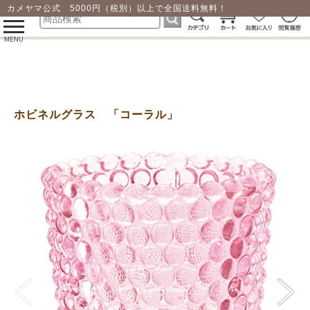
カメヤマ公式 5000円（税別）以上で全国送料無料！
0
toggle
navigation
MENU
ホビネルグラス 「コーラル」