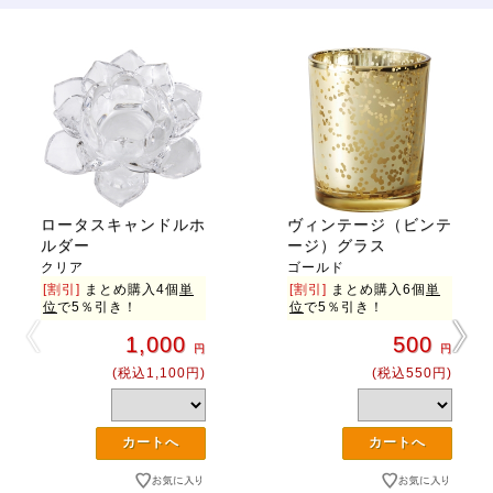
ロータスキャンドルホ
ヴィンテージ（ビンテ
ルダー
ージ）グラス
クリア
ゴールド
[割引]
まとめ購入4個
単
[割引]
まとめ購入6個
単
位
で5％引き！
位
で5％引き！
1,000
500
円
円
(税込1,100円)
(税込550円)