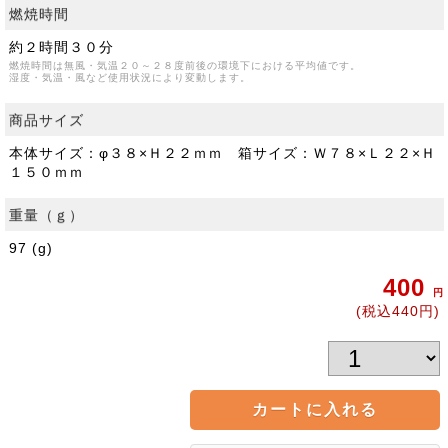
燃焼時間
約２時間３０分
燃焼時間は無風・気温２０～２８度前後の環境下における平均値です。
湿度・気温・風など使用状況により変動します。
商品サイズ
本体サイズ：φ３８×Ｈ２２ｍｍ 箱サイズ：Ｗ７８×Ｌ２２×Ｈ
１５０ｍｍ
重量（ｇ）
97 (g)
400
円
(税込440円)