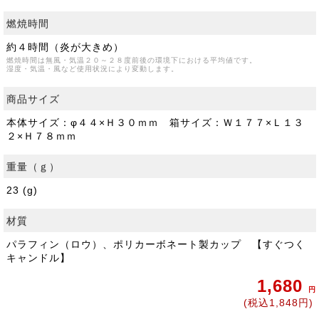
燃焼時間
約４時間（炎が大きめ）
燃焼時間は無風・気温２０～２８度前後の環境下における平均値です。
湿度・気温・風など使用状況により変動します。
商品サイズ
本体サイズ：φ４４×Ｈ３０ｍｍ 箱サイズ：Ｗ１７７×Ｌ１３
２×Ｈ７８ｍｍ
重量（ｇ）
23 (g)
材質
パラフィン（ロウ）、ポリカーボネート製カップ 【すぐつく
キャンドル】
1,680
円
(税込1,848円)