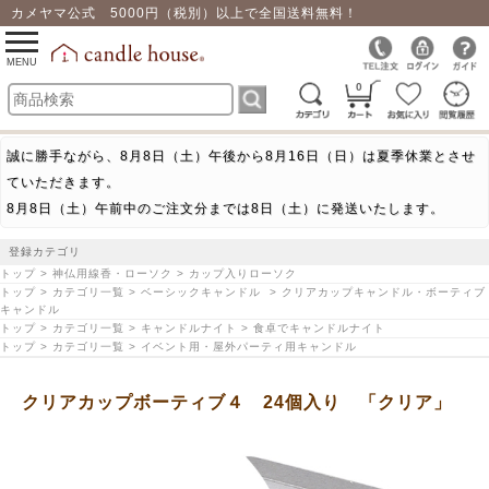
カメヤマ公式 5000円（税別）以上で全国送料無料！
0
toggle
navigation
MENU
0
誠に勝手ながら、8月8日（土）午後から8月16日（日）は夏季休業とさせ
ていただきます。
8月8日（土）午前中のご注文分までは8日（土）に発送いたします。
登録カテゴリ
トップ > 神仏用線香・ローソク > カップ入りローソク
トップ > カテゴリ一覧 > ベーシックキャンドル > クリアカップキャンドル・ボーティブ
キャンドル
トップ > カテゴリ一覧 > キャンドルナイト > 食卓でキャンドルナイト
トップ > カテゴリ一覧 > イベント用・屋外パーティ用キャンドル
クリアカップボーティブ４ 24個入り 「クリア」