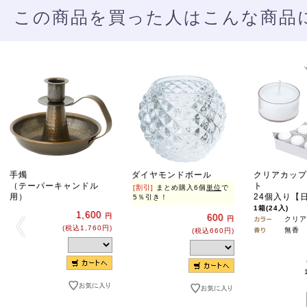
この商品を買った人はこんな商品
手燭
ダイヤモンドボール
クリアカップ
（テーパーキャンドル
ト
[割引]
まとめ購入6個
単位
で
用）
24個入り【
5％引き！
1箱(24入)
1,600
円
600
円
クリア
(税込1,760円)
無香
(税込660円)