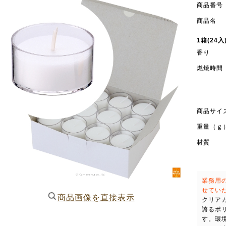
商品番号
商品名
1箱(24入
香り
燃焼時間
商品サイ
重量（ｇ
材質
業務用
せてい
商品画像を直接表示
クリア
誇るポ
す。環