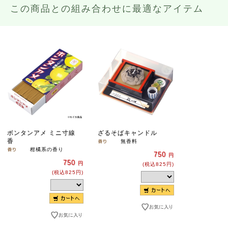
この商品との組み合わせに最適なアイテム
ボンタンアメ ミニ寸線
ざるそばキャンドル
香
無香料
柑橘系の香り
750
円
750
円
(税込825円)
(税込825円)