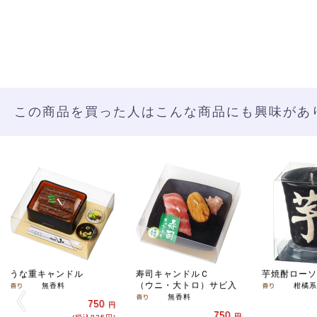
この商品を買った人はこんな商品にも興味があ
うな重キャンドル
寿司キャンドルＣ
芋焼酎ロー
（ウニ・大トロ）サビ入
無香料
柑橘系
無香料
750
円
750
円