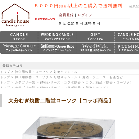
５０００円
以上のご購入で送料無料！
会員
(税別)
会員登録
｜
ログイン
0 点 金額 0 円 送料 0 円
登録カテゴリ
トップ > 神仏用線香・ローソク > 好物キャンドル
トップ > 神仏用線香・ローソク > 好物キャンドル > お酒・ジュース・お茶など
トップ > カテゴリ一覧 > 好物シリーズ・コラボ線香 > コラボ商品（線香・ローソク）
トップ > カテゴリ一覧 > 好物シリーズ・コラボ線香 > 好物キャンドル
大分むぎ焼酎二階堂ローソク【コラボ商品】