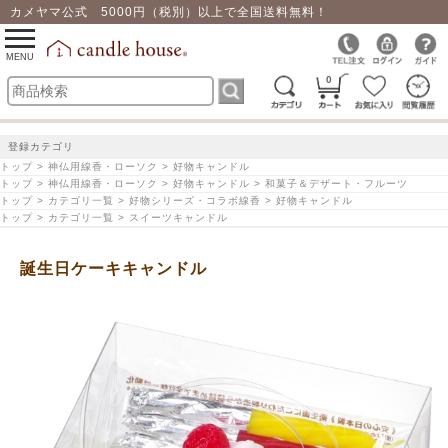
カメヤマ公式 5000円（税別）以上で全国送料無料！
0
toggle
navigation
MENU
0
登録カテゴリ
トップ > 神仏用線香・ローソク > 好物キャンドル
トップ > 神仏用線香・ローソク > 好物キャンドル > 和菓子＆デザート・フルーツ
トップ > カテゴリ一覧 > 好物シリーズ・コラボ線香 > 好物キャンドル
トップ > カテゴリ一覧 > スイーツキャンドル
誕生日ケーキキャンドル