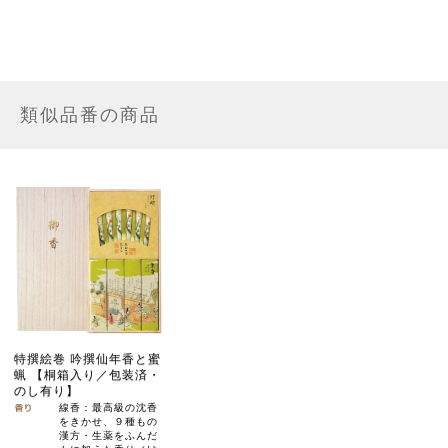
類似品番の商品
特撰絵巻 吟撰仙年香と蜜
蝋 【桐箱入り／包装済・
のし有り】
線香：最高級の沈香
をきかせ、９種もの
漢方・生薬をふんだ