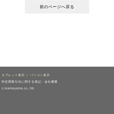
タブレット表示
／
パソコン表示
特定商取引法に関する表記・会社概要
kameyama.co.,ltd.
(C)