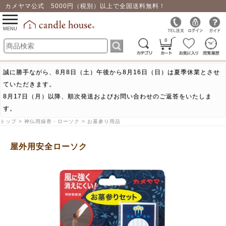
カメヤマ公式 5000円（税別）以上で全国送料無料！
0
toggle
navigation
MENU
0
誠に勝手ながら、8月8日（土）午後から8月16日（日）は夏季休業とさせ
ていただきます。
8月17日（月）以降、順次発送およびお問い合わせのご返答をいたしま
す。
トップ > 神仏用線香・ローソク > お墓参り用品
屋外用安全ローソク