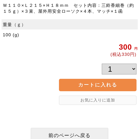
Ｗ１１０×Ｌ２１５×Ｈ１８ｍｍ セット内容：三鈴香細巻（約
１５ｇ）×３束、屋外用安全ローソク×４本、マッチ×１函
重量（ｇ）
100 (g)
300
円
(税込330円)