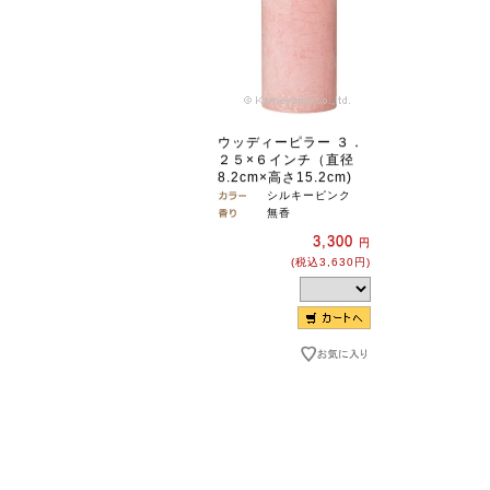
ウッディーピラー ３．
２５×６インチ（直径
8.2cm×高さ15.2cm)
シルキーピンク
無香
3,300
円
(税込3,630円)