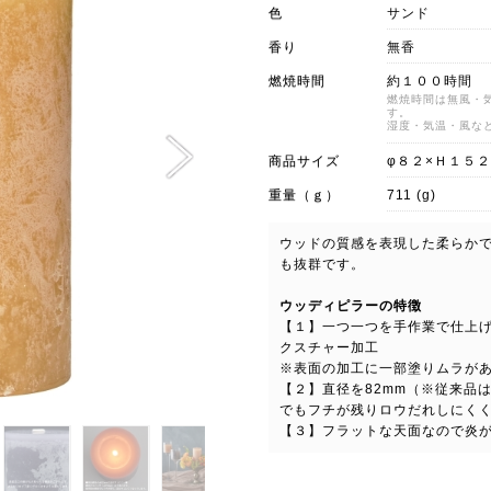
色
サンド
香り
無香
燃焼時間
約１００時間
燃焼時間は無風・
す。
湿度・気温・風な
商品サイズ
φ８２×Ｈ１５
重量（ｇ）
711 (g)
ウッドの質感を表現した柔らか
も抜群です。
ウッディピラーの特徴
【１】一つ一つを手作業で仕上
クスチャー加工
※表面の加工に一部塗りムラが
【２】直径を82mm（※従来品
でもフチが残りロウだれしにく
【３】フラットな天面なので炎