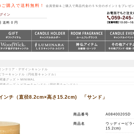
のご購入で送料無料！
会員登録＆ご購入で商品代金の５％分のポイントをプレゼ
グイン
円 送料 0 円
> インテリア・デザインキャンドル
> ピラーキャンドル（円柱形キャンドル）
グッズ > MINIMAL
｜関連グッズ > ピラーキャンドル（円柱形キャンドル）
チ（直径8.2cm×高さ15.2cm) 「サンド」
商品番号
A0840020SD
商品名
ウッディーピラー
15.2cm)