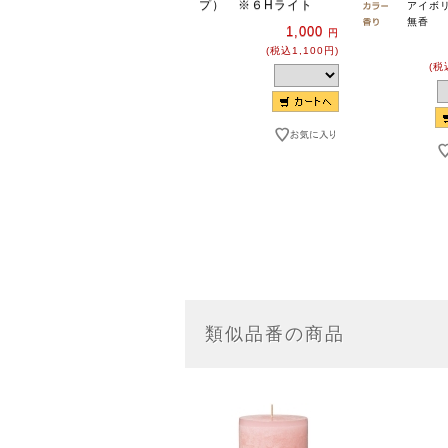
プ） ※６Hライト
アイボ
無香
1,000
円
(税込1,100円)
(税
類似品番の商品