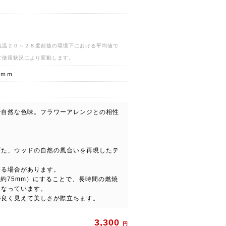
気温２０～２８度前後の環境下における平均値で
ど使用状況により変動します。
２ｍｍ
で自然な色味。フラワーアレンジとの相性
げた、ウッドの自然の風合いを再現したテ
ある場合があります。
は約75mm）にすることで、長時間の燃焼
くなっています。
が良く見えて美しさが際立ちます。
3,300
円