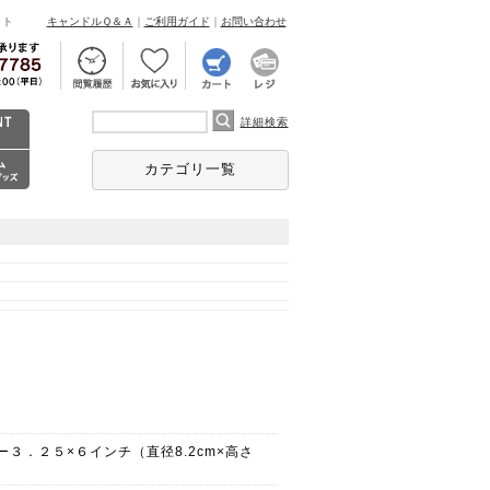
ント
キャンドルＱ＆Ａ
｜
ご利用ガイド
｜
お問い合わせ
詳細検索
カテゴリ一覧
３．２５×６インチ（直径8.2cm×高さ