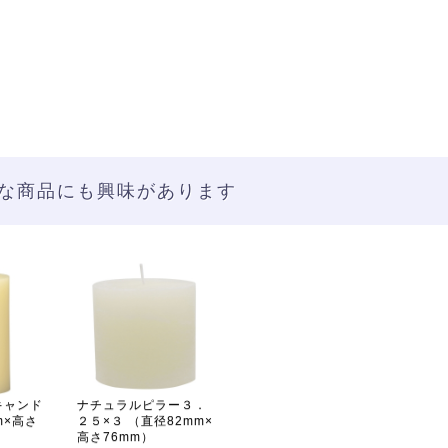
な商品にも興味があります
キャンド
ナチュラルピラー３．
m×高さ
２５×３ （直径82mm×
高さ76mm）