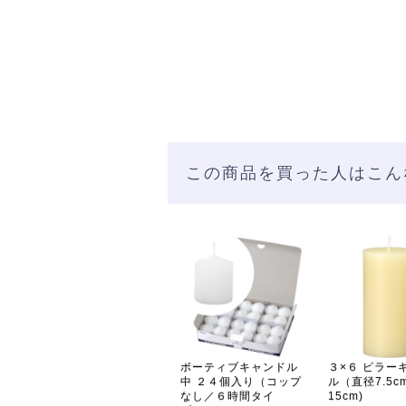
この商品を買った人はこん
ボーティブキャンドル
３×６ ピラー
中 ２４個入り（コップ
ル（直径7.5c
なし／６時間タイ
15cm)