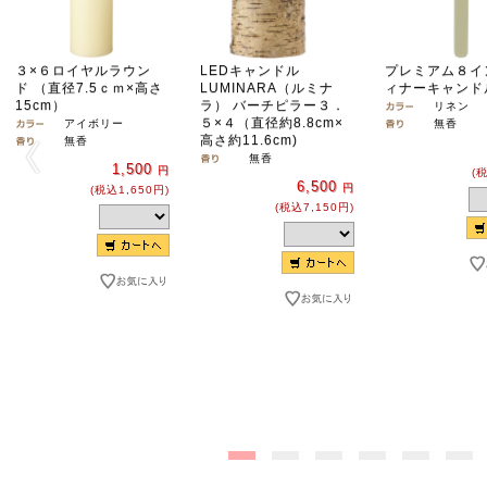
３×６ロイヤルラウン
LEDキャンドル
プレミアム８イ
ド （直径7.5ｃｍ×高さ
LUMINARA（ルミナ
ィナーキャン
15cm）
ラ） バーチピラー３．
リネン
５×４（直径約8.8cm×
アイボリー
無香
高さ約11.6cm)
無香
無香
1,500
円
(
6,500
円
(税込1,650円)
(税込7,150円)