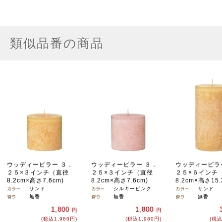
類似品番の商品
ウッディーピラー ３．
ウッディーピラー ３．
ウッディーピラ
２５×３インチ（直径
２５×３インチ（直径
２５×６インチ
8.2cm×高さ7.6cm)
8.2cm×高さ7.6cm)
8.2cm×高さ15.
サンド
シルキーピンク
サンド
無香
無香
無香
1,800
1,800
円
円
(税込1,980円)
(税込1,980円)
(税込