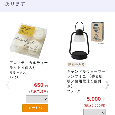
あります
アロマティカルティー
動画をみる
ライト４個入り
キャンドルウォーマー
リラックス
ランプミニ 【香る照
ﾘﾗｯｸｽ
明／替用電球１個付
650
き】
円
ブラック
(税込715円)
5,000
円
(税込5,500円)