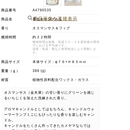
商品番号
A4790535
商品画像を直接表示
商品名
香るキャンドルＬ
香り
オスマンサス＆フィグ
燃焼時間
約３２時間
燃焼時間は無風・気温２０～２８度前後の環境
下における平均値です。
湿度・気温・風など使用状況により変動しま
す。
商品サイズ
本体サイズ：φ７６×Ｈ８５ｍｍ
重量（ｇ）
388 (g)
材質
植物性原料配合ワックス・ガラス
オスマンサス（金木犀）の甘い香りにグリーンを感じ
るいちじくを加えた洗練された香り。
アロマキャンドルとしてはもちろん、キャンドルウォ
ーマーランプミニにもぴったりな香りを楽しむキャン
ドル。
キャンドルをたくさん作ってきたカメヤマならでは