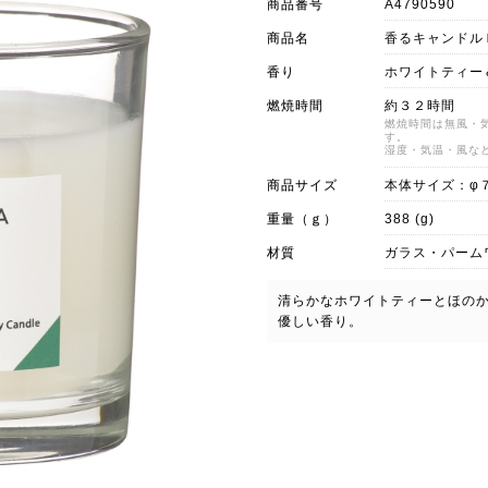
商品番号
A4790590
商品名
香るキャンドル
香り
ホワイトティー
燃焼時間
約３２時間
燃焼時間は無風・
す。
湿度・気温・風な
商品サイズ
本体サイズ：φ
重量（ｇ）
388 (g)
材質
ガラス・パーム
清らかなホワイトティーとほの
優しい香り。