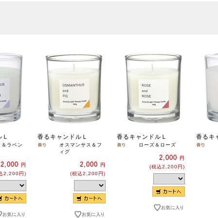
ルＬ
香るキャンドルＬ
香るキャンドルＬ
香るキ
リ＆ラベン
オスマンサス＆フ
ローズ＆ローズ
ィグ
2,000
円
2,000
2,000
円
円
(税込2,200円)
込2,200円)
(税込2,200円)