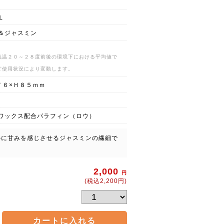
Ｌ
＆ジャスミン
気温２０～２８度前後の環境下における平均値で
ど使用状況により変動します。
７６×Ｈ８５ｍｍ
ワックス配合パラフィン（ロウ）
かに甘みを感じさせるジャスミンの繊細で
2,000
円
(税込2,200円)