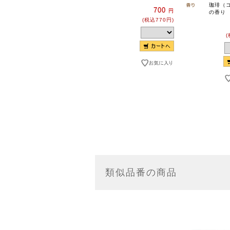
珈琲（
700
円
の香り
(税込770円)
(
類似品番の商品