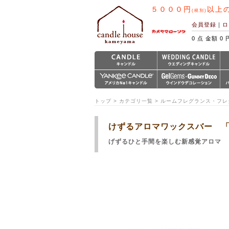
５０００円
以上
(税別)
会員登録
｜
ロ
0 点 金額 0 
トップ > カテゴリ一覧 > ルームフレグランス・フ
けずるアロマワックスバー 
げずるひと手間を楽しむ新感覚アロマ