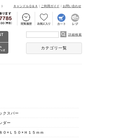
ント
キャンドルＱ＆Ａ
｜
ご利用ガイド
｜
お問い合わせ
詳細検索
カテゴリ一覧
ックスバー
ンダー
８０×Ｌ５０×Ｈ１５ｍｍ