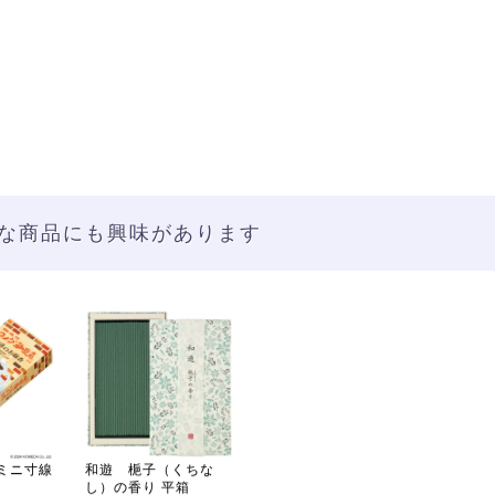
な商品にも興味があります
ミニ寸線
和遊 梔子（くちな
し）の香り 平箱