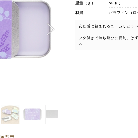
重量（ｇ）
50 (g)
材質
パラフィン（ロ
安心感に包まれるユーカリとラ
フタ付きで持ち運びに便利。け
ス
接表示