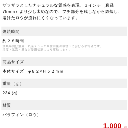
ザラザラとしたナチュラルな質感を表現。３インチ（直径
75mm）より少し太めなので、フチ部分を残しながら燃焼し、
溶けたロウが流れにくくなっています。
燃焼時間
約２８時間
燃焼時間は無風・気温２０～２８度前後の環境下における平均値です。
湿度・気温・風など使用状況により変動します。
商品サイズ
本体サイズ：φ８２×Ｈ５２ｍｍ
重量（ｇ）
234 (g)
材質
パラフィン（ロウ）
1,000
円