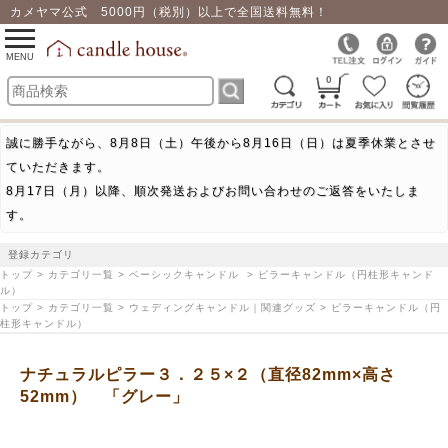
カメヤマ公式 5000円（税別）以上で全国送料無料！
0
toggle
navigation
MENU
0
誠に勝手ながら、8月8日（土）午後から8月16日（日）は夏季休業とさせ
ていただきます。
8月17日（月）以降、順次発送およびお問い合わせのご返答をいたしま
す。
登録カテゴリ
トップ > カテゴリ一覧 > ベーシックキャンドル > ピラーキャンドル（円柱形キャンド
ル）
トップ > カテゴリ一覧 > ウェディングキャンドル｜関連グッズ > ピラーキャンドル（円
柱形キャンドル）
ナチュラルピラー３．２５×２（直径82mm×高さ
52mm） 「グレー」