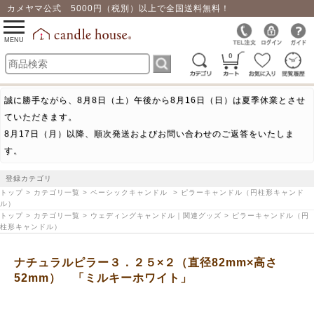
カメヤマ公式 5000円（税別）以上で全国送料無料！
0
toggle
navigation
MENU
0
誠に勝手ながら、8月8日（土）午後から8月16日（日）は夏季休業とさせ
ていただきます。
8月17日（月）以降、順次発送およびお問い合わせのご返答をいたしま
す。
登録カテゴリ
トップ > カテゴリ一覧 > ベーシックキャンドル > ピラーキャンドル（円柱形キャンド
ル）
トップ > カテゴリ一覧 > ウェディングキャンドル｜関連グッズ > ピラーキャンドル（円
柱形キャンドル）
ナチュラルピラー３．２５×２（直径82mm×高さ
52mm） 「ミルキーホワイト」