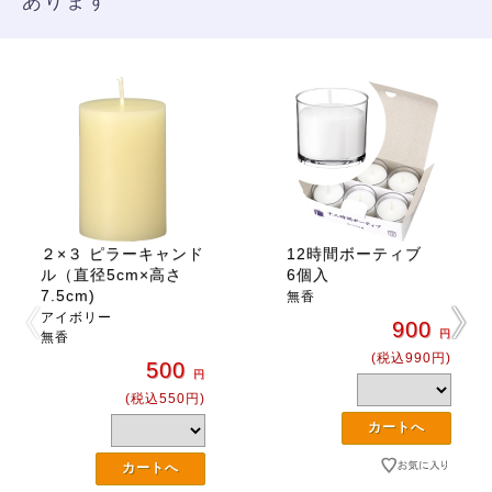
あります
２×３ ピラーキャンド
12時間ボーティブ
ル（直径5cm×高さ
6個入
7.5cm)
無香
アイボリー
900
円
無香
(税込990円)
500
円
(税込550円)