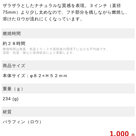
ザラザラとしたナチュラルな質感を表現。３インチ（直径
75mm）より少し太めなので、フチ部分を残しながら燃焼し、
溶けたロウが流れにくくなっています。
燃焼時間
約２８時間
燃焼時間は無風・気温２０～２８度前後の環境下における平均値です。
湿度・気温・風など使用状況により変動します。
商品サイズ
本体サイズ：φ８２×Ｈ５２ｍｍ
重量（ｇ）
234 (g)
材質
パラフィン（ロウ）
1,000
円