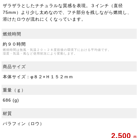
ザラザラとしたナチュラルな質感を表現。３インチ（直径
75mm）より少し太めなので、フチ部分を残しながら燃焼し、
溶けたロウが流れにくくなっています。
燃焼時間
約９０時間
燃焼時間は無風・気温２０～２８度前後の環境下における平均値です。
湿度・気温・風など使用状況により変動します。
商品サイズ
本体サイズ：φ８２×Ｈ１５２ｍｍ
重量（ｇ）
686 (g)
材質
パラフィン（ロウ）
2,500
円