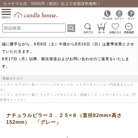
カメヤマ公式 5000円（税別）以上で全国送料無料！
0
toggle
navigation
MENU
0
誠に勝手ながら、8月8日（土）午後から8月16日（日）は夏季休業とさせ
ていただきます。
8月17日（月）以降、順次発送およびお問い合わせのご返答をいたしま
す。
登録カテゴリ
トップ > カテゴリ一覧 > ベーシックキャンドル > ピラーキャンドル（円柱形キャンド
ル）
トップ > カテゴリ一覧 > ウェディングキャンドル｜関連グッズ > ピラーキャンドル（円
柱形キャンドル）
ナチュラルピラー３．２５×６（直径82mm×高さ
152mm） 「グレー」