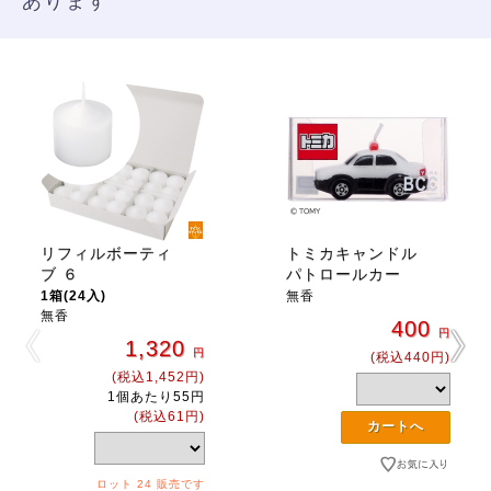
あります
リフィルボーティ
トミカキャンドル
ブ ６
パトロールカー
1箱(24入)
無香
無香
400
円
1,320
円
(税込440円)
(税込1,452円)
1個あたり55円
(税込61円)
ロット 24 販売です