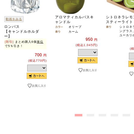
アロマティカルバスキ
シトロネラレモ
動画をみる
ャンドル
スティーライト
ロンバス
オリーブ
シトロネ
【キャンドルホルダ
ングラス
カーム
ユーカリ
ー】
950
円
[割引]
まとめ購入6個
単位
(税込1,045円)
で5％引き！
(
700
円
(税込770円)