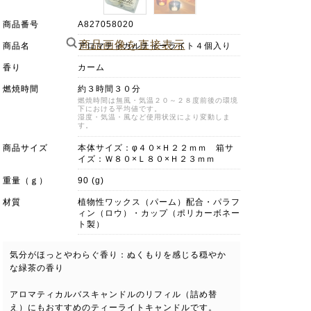
商品番号
A827058020
商品画像を直接表示
商品名
アロマティカルティーライト４個入り
香り
カーム
燃焼時間
約３時間３０分
燃焼時間は無風・気温２０～２８度前後の環境
下における平均値です。
湿度・気温・風など使用状況により変動しま
す。
商品サイズ
本体サイズ：φ４０×Ｈ２２ｍｍ 箱サ
イズ：Ｗ８０×Ｌ８０×Ｈ２３ｍｍ
重量（ｇ）
90 (g)
材質
植物性ワックス（パーム）配合・パラフ
ィン（ロウ）・カップ（ポリカーボネー
ト製）
気分がほっとやわらぐ香り：ぬくもりを感じる穏やか
な緑茶の香り
アロマティカルバスキャンドルのリフィル（詰め替
え）にもおすすめのティーライトキャンドルです。