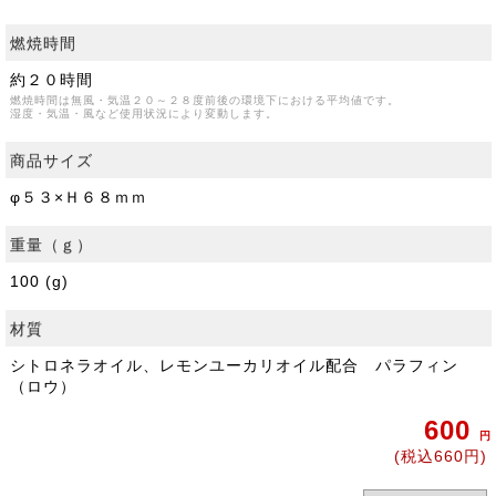
燃焼時間
約２０時間
燃焼時間は無風・気温２０～２８度前後の環境下における平均値です。
湿度・気温・風など使用状況により変動します。
商品サイズ
φ５３×Ｈ６８ｍｍ
重量（ｇ）
100 (g)
材質
シトロネラオイル、レモンユーカリオイル配合 パラフィン
（ロウ）
600
円
(税込660円)