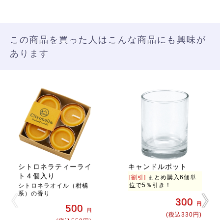
この商品を買った人はこんな商品にも興味が
あります
シトロネラティーライ
キャンドルポット
ト４個入り
[割引]
まとめ購入6個
単
位
で5％引き！
シトロネラオイル（柑橘
系）の香り
300
円
500
円
(税込330円)