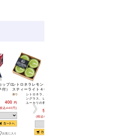
カップロ
シトロネラレモングラ
キャンドルポット
２×５ ピラーキャンド
２×３
チ付）
スティーライト４個入
ル（直径5cm×高さ
ル（直
[割引]
まとめ購入6個
単位
12.7cm)
7.5cm
シトロネラ、レモ
で5％引き！
ングラス、レモン
アイボリー
400
円
ユーカリの香り
300
円
無香
(税込440円)
(税込330円)
550
円
700
円
(税込605円)
(税込770円)