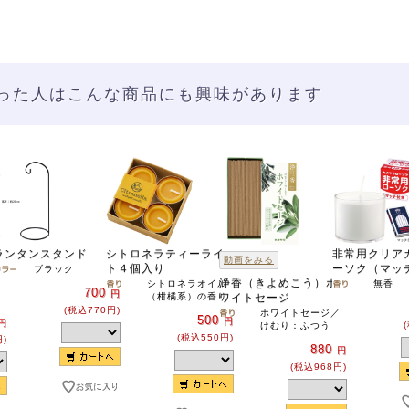
った人はこんな商品にも興味があります
ランタンスタンド
シトロネラティーライ
非常用クリア
動画をみる
ト４個入り
ーソク（マッ
ブラック
浄香（きよめこう）ホ
シトロネラオイル
無香
700
円
（柑橘系）の香り
ワイトセージ
(税込770円)
ホワイトセージ／
500
円
円
けむり：ふつう
(税込550円)
円)
880
円
(税込968円)