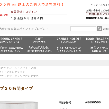
００円
以上のご購入で送料無料！
キャンドルＱ＆
(税別)
会員登録
｜
ログイン
0 点 金額 0 円 送料 0 円
代金の５％分のポイントをプレゼント
詳細
 虫よけキャンドル・アウトドア用
アウトドアコレクション
> アウトドア・キャンプにおすすめ
プ２０時間タイプ
商品番号
A8690500