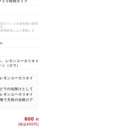
プ２０時間タイプ
気温２０～２８度前後の環境
です。
ど使用状況により変動しま
ｍ
ル、レモンユーカリオイ
ィン（ロウ）
レモンユーカリオイ
どでの虫除けとして
レモンユーカリオイ
徴で天然の虫除けア
600
円
(税込660円)