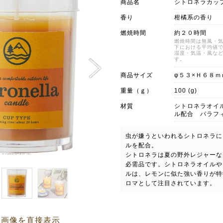
商品名
シトロネラカッ
香り
柑橘系の香り
燃焼時間
約２０時間
燃焼時間は無風・
下における平均値
湿度・気温・風な
す。
商品サイズ
φ５３×Ｈ６８ｍ
重量（ｇ）
100 (g)
材質
シトロネラオイ
ル配合 パラフ
虫が嫌うといわれるシトロネラに
ルを配合。
シトロネラは夏の野外レジャーな
必需品です。シトロネラオイルや
ルは、レモンに似た強い香りが特
ロマとして注目されています。
品画像を直接表示