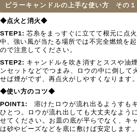
ピラーキャンドルの上手な使い方 その１
◆点火と消火◆
STEP1:
芯糸をまっすぐに立てて根元に点火
中、強い風が当たる場所では不完全燃焼を
ので注意してください。
STEP2:
キャンドルを吹き消すとススや油煙
ンセットなどでつまみ、ロウの中に倒して
せば煙がでず、再点火がしやすくなります
◆使い方のコツ◆
POINT1:
溶けたロウが流れ出るようすもキ
ひとつ。ロウが流れ出しても大丈夫なよう
せてください。お皿の底が平らでなく、キ
は砂やビーズなどを底に敷けば安定します