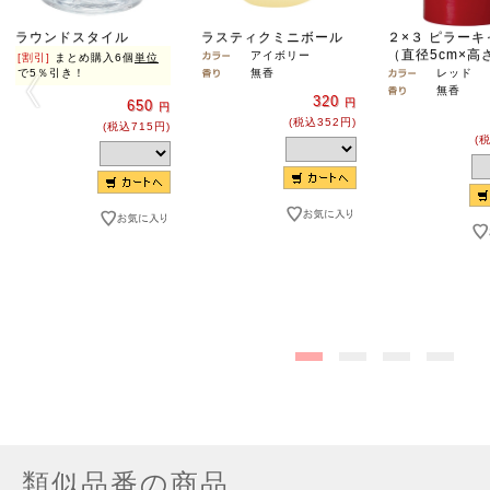
ラウンドスタイル
ラスティクミニボール
２×３ ピラー
（直径5cm×高さ
アイボリー
[割引]
まとめ購入6個
単位
で5％引き！
無香
レッド
無香
320
円
650
円
(税込352円)
(税込715円)
(
類似品番の商品