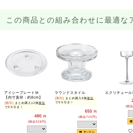
この商品との組み合わせに最適な
アイシープレートＭ
ラウンドスタイル
エクリチュー
【内寸直径：約8cm】
[割引]
まとめ購入6個
単位
で5％引き！
[割引]
まとめ購入12個
単位
(税込
で5％引き！
650
円
480
円
(税込715円)
(税込528円)