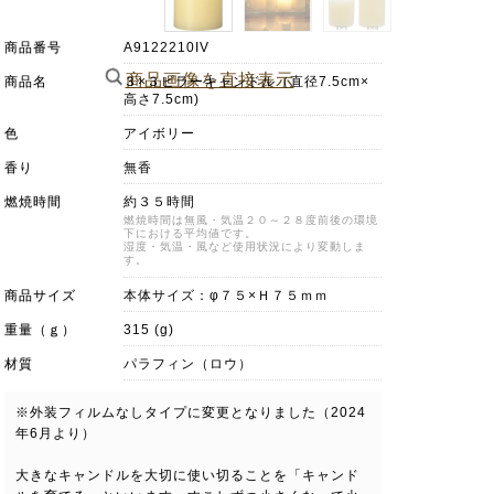
商品番号
A9122210IV
商品画像を直接表示
商品名
３×３ピラーキャンドル（直径7.5cm×
高さ7.5cm)
色
アイボリー
香り
無香
燃焼時間
約３５時間
燃焼時間は無風・気温２０～２８度前後の環境
下における平均値です。
湿度・気温・風など使用状況により変動しま
す。
商品サイズ
本体サイズ：φ７５×Ｈ７５ｍｍ
重量（ｇ）
315 (g)
材質
パラフィン（ロウ）
※外装フィルムなしタイプに変更となりました（2024
年6月より）
大きなキャンドルを大切に使い切ることを「キャンド