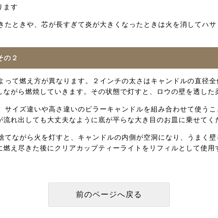
ります
たときや、芯が長すぎて炎が大きくなったときは火を消してハサ
その２
って燃え方が異なります。２インチの太さはキャンドルの直径全
しながら燃焼していきます。その状態で灯すと、ロウの壁を透した
サイズ違いや高さ違いのピラーキャンドルを組み合わせて使うこ
が流れ出しても大丈夫なように底が平らな大き目のお皿に乗せてく
てながら火を灯すと、キャンドルの内側が空洞になり、うまく壁
に燃え尽きた後にクリアカップティーライトをリフィルとして使用