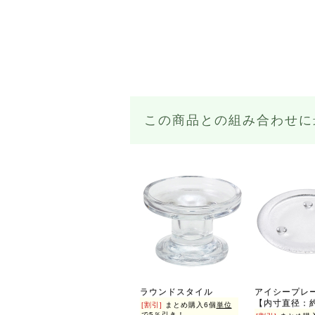
この商品との組み合わせに
ラウンドスタイル
アイシープレ
【内寸直径：約
[割引]
まとめ購入6個
単位
で5％引き！