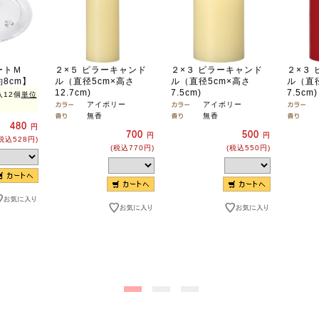
ートＭ
２×５ ピラーキャンド
２×３ ピラーキャンド
２×３
8cm】
ル（直径5cm×高さ
ル（直径5cm×高さ
ル（直径
12.7cm)
7.5cm)
7.5cm)
12個
単位
アイボリー
アイボリー
無香
無香
480
円
700
500
円
円
税込528円)
(税込770円)
(税込550円)