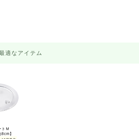
最適なアイテム
ートＭ
8cm】