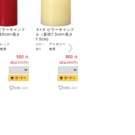
 ピラーキャンド
３×３ ピラーキャンド
ラウンドスタイル
5cm×高さ
ル（直径7.5cm×高さ
[割引]
まとめ購入6個
単位
7.5cm)
で5％引き！
レッド
アイボリー
650
円
無香
無香
(税込715円)
500
800
円
円
(税込550円)
(税込880円)