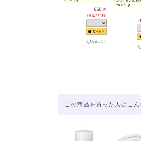
[割引]
まとめ購入
で5％引き！
650
円
(税込715円)
(
この商品を買った人はこん