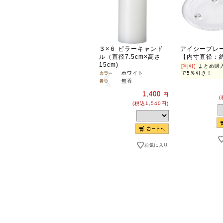
３×６ ピラーキャンド
アイシープレ
ル（直径7.5cm×高さ
【内寸直径：約
15cm)
[割引]
まとめ購入
ホワイト
で5％引き！
無香
1,400
円
(
(税込1,540円)