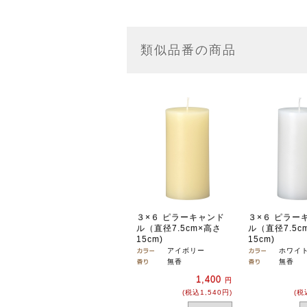
類似品番の商品
３×６ ピラーキャンド
３×６ ピラー
ル（直径7.5cm×高さ
ル（直径7.5c
15cm)
15cm)
アイボリー
ホワイ
無香
無香
1,400
円
(税込1,540円)
(税