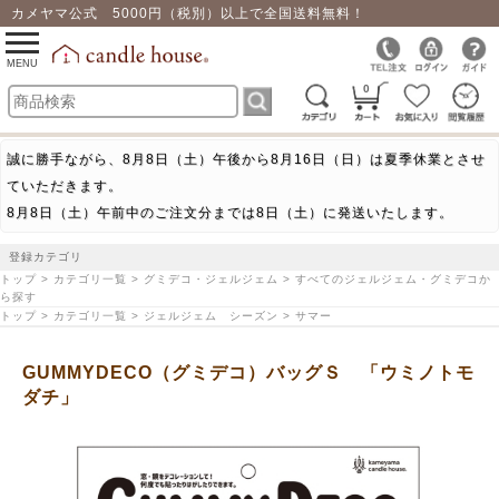
カメヤマ公式 5000円（税別）以上で全国送料無料！
0
toggle
navigation
MENU
0
誠に勝手ながら、8月8日（土）午後から8月16日（日）は夏季休業とさせ
ていただきます。
8月8日（土）午前中のご注文分までは8日（土）に発送いたします。
登録カテゴリ
トップ > カテゴリ一覧 > グミデコ・ジェルジェム > すべてのジェルジェム・グミデコか
ら探す
トップ > カテゴリ一覧 > ジェルジェム シーズン > サマー
GUMMYDECO（グミデコ）バッグＳ 「ウミノトモ
ダチ」