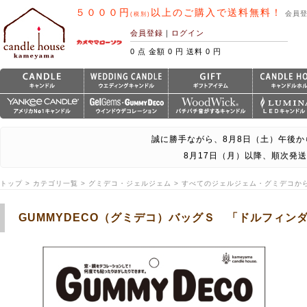
５０００円
以上のご購入で送料無料！
会員
(税別)
会員登録
｜
ログイン
0 点 金額 0 円 送料 0 円
誠に勝手ながら、8月8日（土）午後か
8月17日（月）以降、順次発
トップ > カテゴリ一覧 > グミデコ・ジェルジェム > すべてのジェルジェム・グミデコか
GUMMYDECO（グミデコ）バッグＳ 「ドルフィン