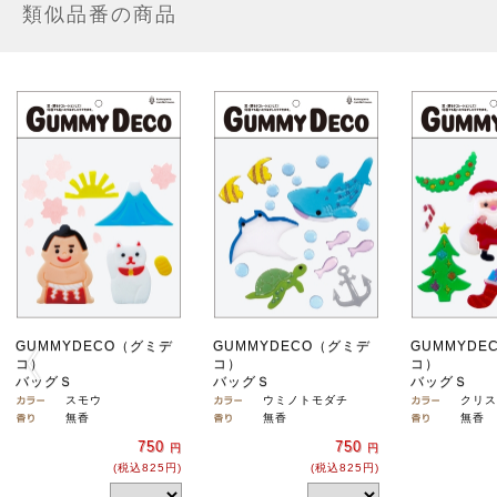
類似品番の商品
GUMMYDECO（グミデ
GUMMYDECO（グミデ
GUMMYDE
コ）
コ）
コ）
バッグＳ
バッグＳ
バッグＳ
スモウ
ウミノトモダチ
クリス
無香
無香
無香
750
750
円
円
(税込825円)
(税込825円)