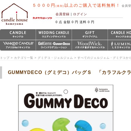
５０００円
以上のご購入で送料無料！
会員
(税別)
会員登録
｜
ログイン
0 点 金額 0 円 送料 0 円
トップ > カテゴリ一覧 > グミデコ・ジェルジェム > すべてのジェルジェム・グミデコか
GUMMYDECO（グミデコ）バッグＳ 「カラフルク