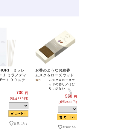
EFIORI ミッレ
お香のようなお線香
MILLEFIORI ミッレ
ーリ ミラノディ
ムスク＆ローズウッド
フィオーリ ミラノディ
ザー１００ステ
フューザー リフィル
ムスク＆ローズウ
ッドの香り／けむ
２５０
り：少ない
ネロ
700
円
580
円
3,500
円
(税込770円)
(税込638円)
(税込3,850円)