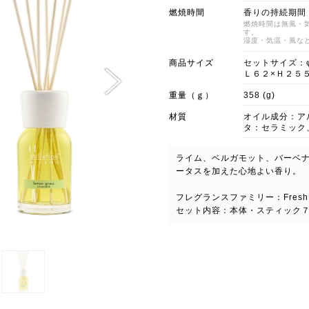
燃焼時間
香りの持続期間
燃焼時間は無風・
す。
湿度・気温・風な
商品サイズ
セットサイズ：
Ｌ６２×Ｈ２５
重量（ｇ）
358 (g)
材質
オイル成分：ア
タ：セラミック
ライム、ベルガモット、バーベ
ータスを加えた心地よい香り。
フレグランスファミリー：Fresh
セット内容：本体・スティック