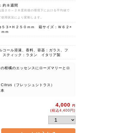
：約８週間
気温２０～２８度前後の環境下における平均値で
ど使用状況により変動します。
φ５３×Ｈ２５０ｍｍ 箱サイズ：Ｗ６２×
５ｍｍ
ルコール溶液、香料、容器：ガラス、フ
、スティック：ラタン イタリア製
ナの柑橘のエッセンスにローズマリーとロ
 Citrus（フレッシュシトラス）
７本
4,000
円
(税込4,400円)