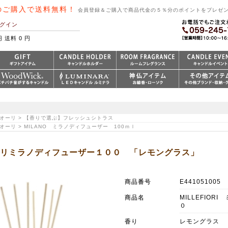
のご購入で送料無料！
会員登録＆ご購入で商品代金の５％分のポイントをプレゼ
グイン
円 送料 0 円
レフィオーリ > 【香りで選ぶ】フレッシュシトラス
フィオーリ > MILANO ミラノディフューザー 100ｍｌ
ィオーリミラノディフューザー１００ 「レモングラス」
商品番号
E441051005
商品名
MILLEFIO
０
香り
レモングラス