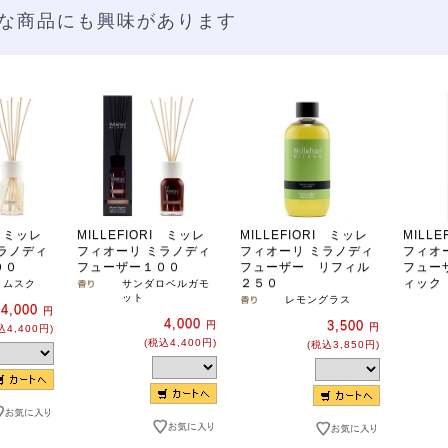
な商品にも興味があります
I ミッレ
MILLEFIORI ミッレ
MILLEFIORI ミッレ
MILL
ラノディ
フィオーリ ミラノディ
フィオーリ ミラノディ
フィオ
００
フューザー１００
フューザー リフィル
フュー
２５０
ィック
トムスク
サンダロベルガモ
ット
レモングラス
4,000
円
4,000
3,500
円
円
込4,400円)
(税込4,400円)
(税込3,850円)