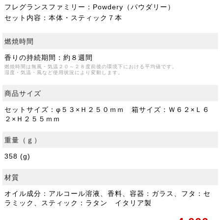
フレグランスファミリー：Powdery（パウダリー）
セット内容：本体・スティック７本
燃焼時間
香りの持続期間：約８週間
燃焼時間は無風・気温２０～２８度前後の環境下における平均値です。
湿度・気温・風など使用状況により変動します。
商品サイズ
セットサイズ：φ５３×Ｈ２５０ｍｍ 箱サイズ：Ｗ６２×Ｌ６
２×Ｈ２５５ｍｍ
重量（ｇ）
358 (g)
材質
オイル成分：アルコール溶液、香料、容器：ガラス、フタ：セ
ラミック、スティック：ラタン イタリア製