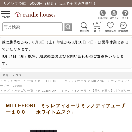
カメヤマ公式 5000円（税別）以上で全国送料無料！
0
toggle
navigation
MENU
0
誠に勝手ながら、8月8日（土）午後から8月16日（日）は夏季休業とさせ
ていただきます。
8月17日（月）以降、順次発送およびお問い合わせのご返答をいたしま
す。
登録カテゴリ
トップ > カテゴリ一覧 > MILLEFIORI ミッレフィオーリ > MILANO ミラノディフュ
ーザー 100ｍｌ
トップ > カテゴリ一覧 > MILLEFIORI ミッレフィオーリ > 【香りで選ぶ】パウダリー
MILLEFIORI ミッレフィオーリミラノディフューザ
ー１００ 「ホワイトムスク」