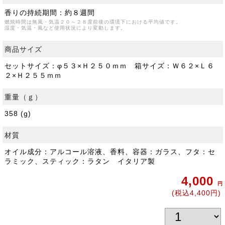
香りの持続期間：約８週間
燃焼時間は無風・気温２０～２８度前後の環境下における平均値です。
湿度・気温・風など使用状況により変動します。
商品サイズ
セットサイズ：φ５３×Ｈ２５０ｍｍ 箱サイズ：Ｗ６２×Ｌ６
２×Ｈ２５５ｍｍ
重量（ｇ）
358 (g)
材質
オイル成分：アルコール溶液、香料、容器：ガラス、フタ：セ
ラミック、スティック：ラタン イタリア製
4,000
円
(税込4,400円)