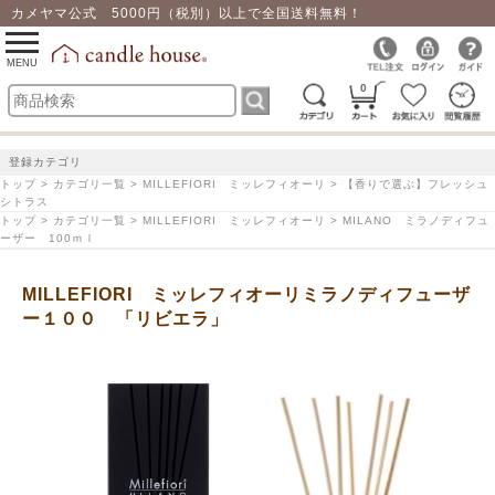
カメヤマ公式 5000円（税別）以上で全国送料無料！
0
toggle
navigation
MENU
0
登録カテゴリ
トップ > カテゴリ一覧 > MILLEFIORI ミッレフィオーリ > 【香りで選ぶ】フレッシュ
シトラス
トップ > カテゴリ一覧 > MILLEFIORI ミッレフィオーリ > MILANO ミラノディフュ
ーザー 100ｍｌ
MILLEFIORI ミッレフィオーリミラノディフューザ
ー１００ 「リビエラ」