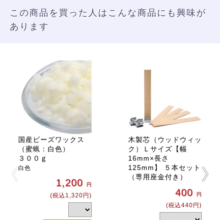
この商品を買った人はこんな商品にも興味が
あります
国産ビーズワックス
木製芯（ウッドウィッ
（蜜蝋：白色）
ク）Ｌサイズ【幅
３００ｇ
16mm×長さ
125mm】 ５本セット
白色
（専用座金付き）
1,200
円
400
円
(税込1,320円)
(税込440円)