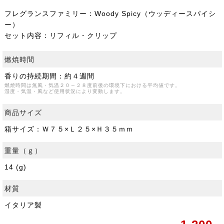
フレグランスファミリー：Woody Spicy（ウッディースパイシ
ー）
セット内容：リフィル・クリップ
燃焼時間
香りの持続期間：約４週間
燃焼時間は無風・気温２０～２８度前後の環境下における平均値です。
湿度・気温・風など使用状況により変動します。
商品サイズ
箱サイズ：Ｗ７５×Ｌ２５×Ｈ３５ｍｍ
重量（ｇ）
14 (g)
材質
イタリア製