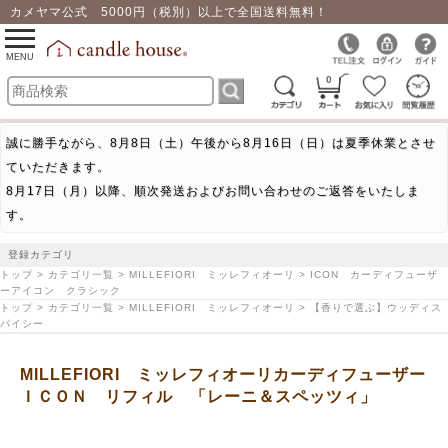
カメヤマ公式 5000円（税別）以上で全国送料無料！
0
toggle
navigation
MENU
0
誠に勝手ながら、8月8日（土）午後から8月16日（日）は夏季休業とさせ
ていただきます。
8月17日（月）以降、順次発送およびお問い合わせのご返答をいたしま
す。
登録カテゴリ
トップ > カテゴリ一覧 > MILLEFIORI ミッレフィオーリ > ICON カーディフューザ
ーアイコン クラシック
トップ > カテゴリ一覧 > MILLEFIORI ミッレフィオーリ > 【香りで選ぶ】ウッディス
パイシー
MILLEFIORI ミッレフィオーリカーディフューザー
ＩＣＯＮ リフィル 「レーニ＆スペッツィ」