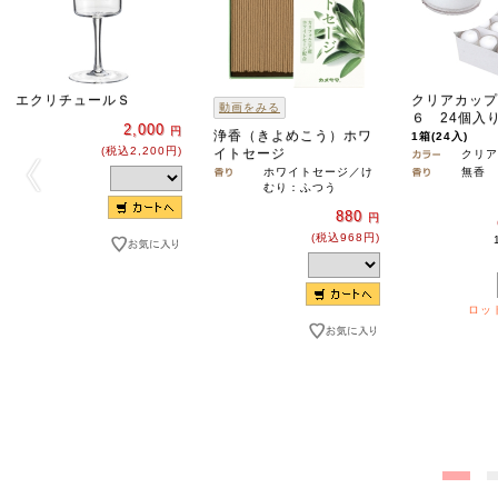
エクリチュールＳ
クリアカップ
動画をみる
６ 24個入
2,000
円
浄香（きよめこう）ホワ
1箱(24入)
(税込2,200円)
イトセージ
クリア
ホワイトセージ／け
無香
むり：ふつう
880
円
(税込968円)
ロット