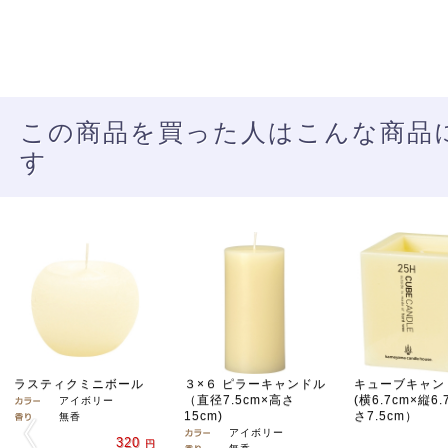
この商品を買った人はこんな商品
す
ラスティクミニボール
３×６ ピラーキャンドル
キューブキャン
（直径7.5cm×高さ
(横6.7cm×縦6.
アイボリー
15cm)
さ7.5cm）
無香
アイボリー
320
円