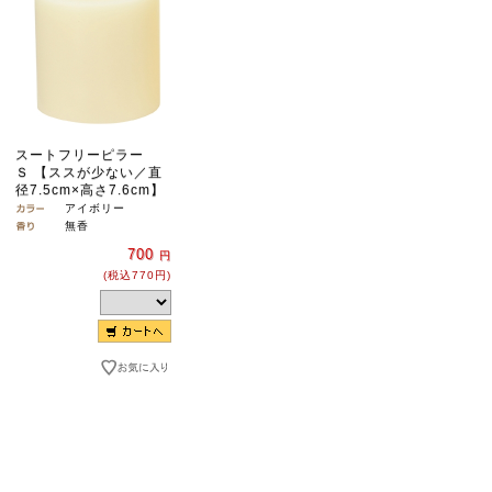
スートフリーピラー
Ｓ 【ススが少ない／直
径7.5cm×高さ7.6cm】
アイボリー
無香
700
円
(税込770円)