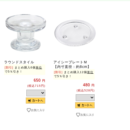
ラウンドスタイル
アイシープレートＭ
【内寸直径：約8cm】
[割引]
まとめ購入6個
単位
で5％引き！
[割引]
まとめ購入12個
単位
で5％引き！
650
円
480
円
(税込715円)
(税込528円)