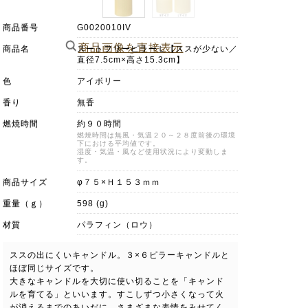
商品番号
G0020010IV
商品画像を直接表示
商品名
スートフリーピラーＬ【ススが少ない／
直径7.5cm×高さ15.3cm】
色
アイボリー
香り
無香
燃焼時間
約９０時間
燃焼時間は無風・気温２０～２８度前後の環境
下における平均値です。
湿度・気温・風など使用状況により変動しま
す。
商品サイズ
φ７５×Ｈ１５３ｍｍ
重量（ｇ）
598 (g)
材質
パラフィン（ロウ）
ススの出にくいキャンドル。３×６ピラーキャンドルと
ほぼ同じサイズです。
大きなキャンドルを大切に使い切ることを「キャンド
ルを育てる」といいます。すこしずつ小さくなって火
が消えるまでのあいだに、さまざまな表情をみせてく