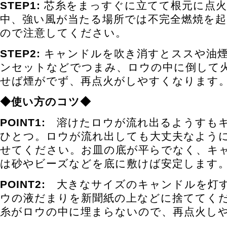
STEP1:
芯糸をまっすぐに立てて根元に点火
中、強い風が当たる場所では不完全燃焼を
ので注意してください。
STEP2:
キャンドルを吹き消すとススや油煙
ンセットなどでつまみ、ロウの中に倒して
せば煙がでず、再点火がしやすくなります
◆使い方のコツ◆
POINT1:
溶けたロウが流れ出るようすもキ
ひとつ。ロウが流れ出しても大丈夫なよう
せてください。お皿の底が平らでなく、キ
は砂やビーズなどを底に敷けば安定します
POINT2:
大きなサイズのキャンドルを灯す
ウの液だまりを新聞紙の上などに捨ててく
糸がロウの中に埋まらないので、再点火し