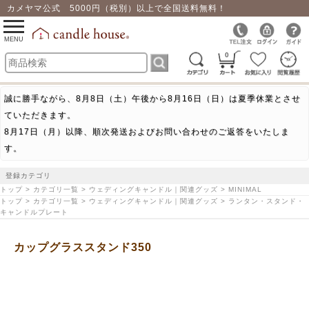
カメヤマ公式 5000円（税別）以上で全国送料無料！
0
toggle
navigation
MENU
0
誠に勝手ながら、8月8日（土）午後から8月16日（日）は夏季休業とさせ
ていただきます。
8月17日（月）以降、順次発送およびお問い合わせのご返答をいたしま
す。
登録カテゴリ
トップ > カテゴリ一覧 > ウェディングキャンドル｜関連グッズ > MINIMAL
トップ > カテゴリ一覧 > ウェディングキャンドル｜関連グッズ > ランタン・スタンド・
キャンドルプレート
カップグラススタンド350