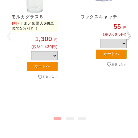
モルカグラスＳ
ワックスキャッチ
[割引]
まとめ購入6個
単
55
円
位
で5％引き！
(税込60.5円)
1,300
円
(税込1,430円)