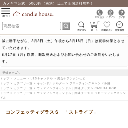
カメヤマ公式 5000円（税別）以上で全国送料無料！
0
toggle
navigation
MENU
0
誠に勝手ながら、8月8日（土）午後から8月16日（日）は夏季休業とさせ
ていただきます。
8月17日（月）以降、順次発送およびお問い合わせのご返答をいたしま
す。
登録カテゴリ
トップ > メニュー > LEDキャンドル > 燭台やランタンなど
トップ > カテゴリ一覧 > キャンドルホルダー > フローティングキャンドル用
トップ > カテゴリ一覧 > ウェディングキャンドル｜関連グッズ > CASUAL POP
トップ > カテゴリ一覧 > ウェディングキャンドル｜関連グッズ > フローティングキャン
ドル
コンフェッティグラスＳ 「ストライプ」