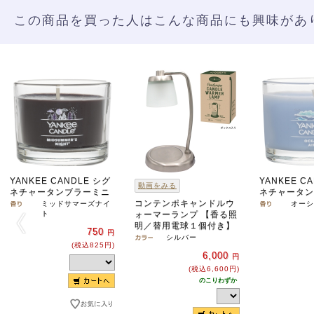
この商品を買った人はこんな商品にも興味があ
YANKEE CANDLE シグ
YANKEE C
動画をみる
ネチャータンブラーミニ
ネチャータン
コンテンポキャンドルウ
ミッドサマーズナイ
オーシ
ト
ォーマーランプ 【香る照
明／替用電球１個付き】
750
円
シルバー
(税込825円)
6,000
円
(税込6,600円)
のこりわずか