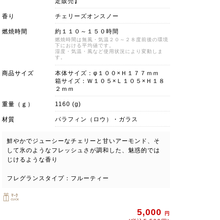
定販売】
香り
チェリーズオンスノー
燃焼時間
約１１０～１５０時間
燃焼時間は無風・気温２０～２８度前後の環境
下における平均値です。
湿度・気温・風など使用状況により変動しま
す。
商品サイズ
本体サイズ：φ１００×Ｈ１７７ｍｍ
箱サイズ：Ｗ１０５×Ｌ１０５×Ｈ１８
２ｍｍ
重量（ｇ）
1160 (g)
材質
パラフィン（ロウ）・ガラス
鮮やかでジューシーなチェリーと甘いアーモンド、そ
して氷のようなフレッシュさが調和した、魅惑的では
じけるような香り
フレグランスタイプ：フルーティー
5,000
円