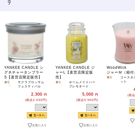
す
YANKEE CANDLE シ
YANKEE CANDLE ジ
WoodWick
グネチャータンブラー
ャーL【直営店限定販
ジャーＭ（箱付
S【直営店限定販売】
売】
コースタ
ット
サクラブロッサム
ホームメイドハー
フェスティバル
ブレモネード
2,300
5,000
円
円
(税込
(税込2,530円)
(税込5,500円)