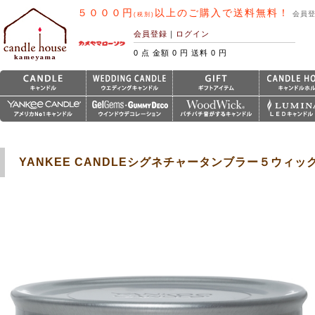
５０００円
以上のご購入で送料無料！
会員
(税別)
会員登録
｜
ログイン
0 点 金額 0 円 送料 0 円
YANKEE CANDLEシグネチャータンブラー５ウィ