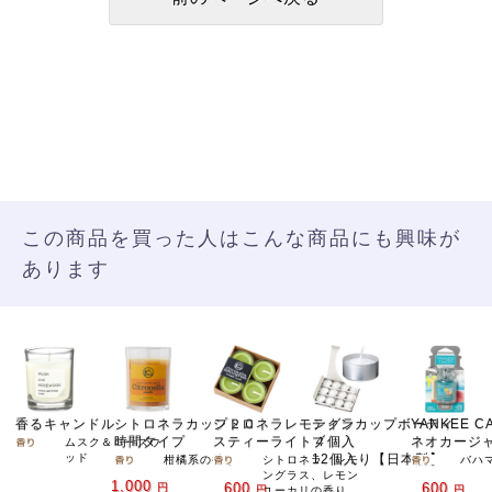
この商品を買った人はこんな商品にも興味が
あります
香るキャンドル
シトロネラカップ２０
シトロネラレモングラ
ティンカップボーティ
YANKEE C
時間タイプ
スティーライト４個入
ブ
ネオカージ
ムスク＆ローズウ
ッド
12個入り【日本製】
柑橘系の香り
シトロネラ、レモ
バハ
ングラス、レモン
1,000
600
600
円
円
円
ユーカリの香り