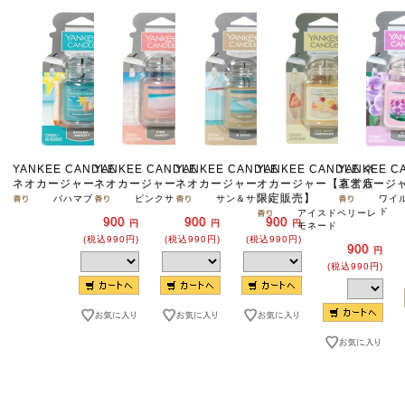
YANKEE CANDLE
YANKEE CANDLE
YANKEE CANDLE
YANKEE CANDLE ネ
YANKEE C
ネオカージャー
ネオカージャー
ネオカージャー
オカージャー【直営店
ネオカージ
限定販売】
バハマブリーズ
ピンクサンド
サン＆サンド
ワイ
ド
アイスドベリーレ
900
900
900
円
円
円
モネード
(税込990円)
(税込990円)
(税込990円)
900
円
(税込990円)