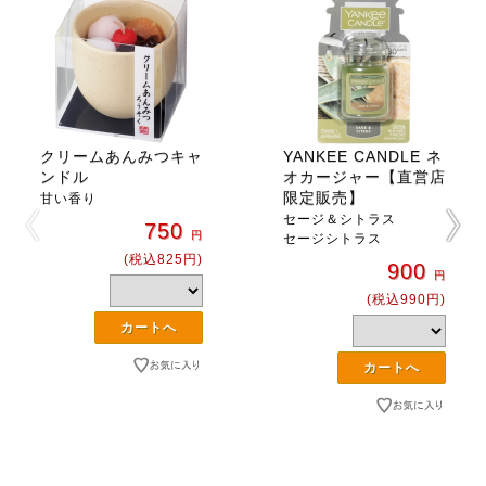
クリームあんみつキャ
YANKEE CANDLE ネ
ンドル
オカージャー【直営店
限定販売】
甘い香り
セージ＆シトラス
750
円
セージシトラス
(税込825円)
900
円
(税込990円)