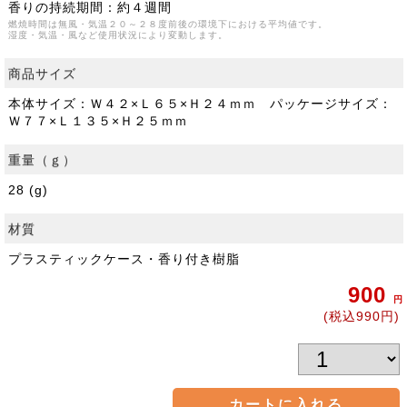
香りの持続期間：約４週間
燃焼時間は無風・気温２０～２８度前後の環境下における平均値です。
湿度・気温・風など使用状況により変動します。
商品サイズ
本体サイズ：Ｗ４２×Ｌ６５×Ｈ２４ｍｍ パッケージサイズ：
Ｗ７７×Ｌ１３５×Ｈ２５ｍｍ
重量（ｇ）
28 (g)
材質
プラスティックケース・香り付き樹脂
900
円
(税込990円)