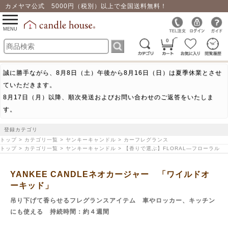
カメヤマ公式 5000円（税別）以上で全国送料無料！
0
toggle
navigation
MENU
0
誠に勝手ながら、8月8日（土）午後から8月16日（日）は夏季休業とさせ
ていただきます。
8月17日（月）以降、順次発送およびお問い合わせのご返答をいたしま
す。
登録カテゴリ
トップ > カテゴリ一覧 > ヤンキーキャンドル > カーフレグランス
トップ > カテゴリ一覧 > ヤンキーキャンドル > 【香りで選ぶ】FLORAL―フローラル
YANKEE CANDLEネオカージャー 「ワイルドオ
ーキッド」
吊り下げて香らせるフレグランスアイテム 車やロッカー、キッチン
にも使える 持続時間：約４週間